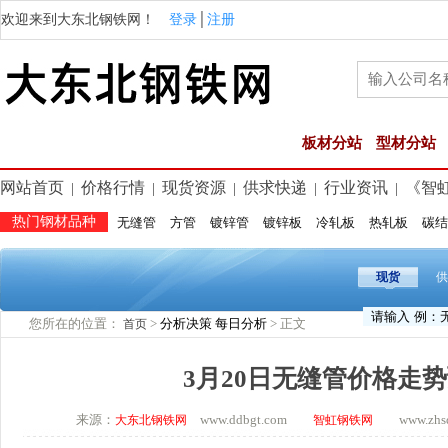
欢迎来到大东北钢铁网！
登录
│
注册
板材分站
型材分站
网站首页
价格行情
现货资源
供求快递
行业资讯
《智
|
|
|
|
|
热门钢材品种
无缝管
方管
镀锌管
镀锌板
冷轧板
热轧板
碳结
现货
供
您所在的位置：
>
分析决策
每日分析
> 正文
首页
3月20日无缝管价格走
来源：
www.ddbgt.com
www.zhsq.
大东北钢铁网
智虹钢铁网