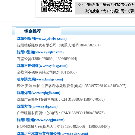
钢企推荐
沈阳钢板网(www.sydwlwz.com)
沈阳德威隆物资有限公司（联系人:姜丹18640582381）
沈阳H型钢(www.sysqlxc.com)
万盛经贸(13804029666、13066690404)
沈阳不锈钢棒(www.sysbxg.com)
金盈利不锈钢有限公司(024-88115058)
哈尔滨龙宸(www.lcsclgs.com)
设计 安装 维护 生产各种水处理设备(电话:13504977268 024-31834997)
沈阳焊管(www.rqbglb.com)
沈阳广帝旺钢材(销售热线：024-31838939 15804070576)
沈阳方管(www.sysfg.com)
广帝旺钢材商贸中心(电话：024-31838939,15804070576)
沈阳H型钢(www.sywgjm.com)
H型钢沈阳万冠(联系人：娄影 13804029666 13066690404)
沈阳运利双鑫商贸有限公司(www.syylsx.com)